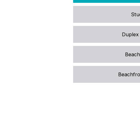
Stud
Duplex 
Beachf
Beachfron