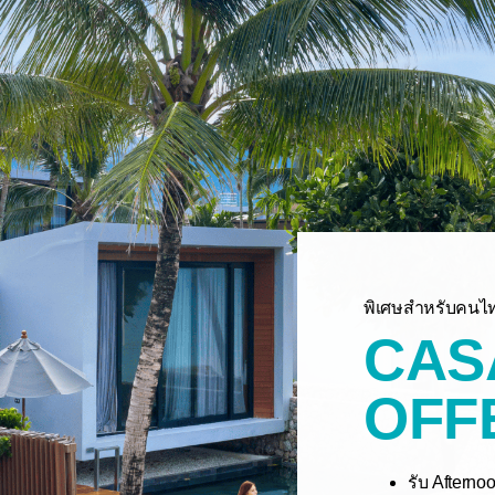
พิเศษสำหรับคนไ
CAS
OFF
รับ Afternoo